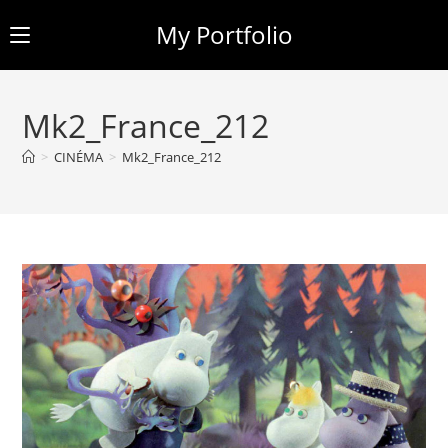
My Portfolio
Skip
to
Mk2_France_212
content
>
CINÉMA
>
Mk2_France_212