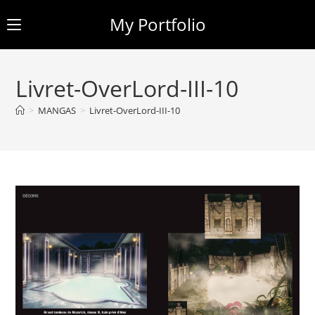
My Portfolio
Skip
to
Livret-OverLord-III-10
content
>
MANGAS
>
Livret-OverLord-III-10