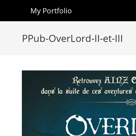
My Portfolio
Skip
to
PPub-OverLord-II-et-III
content