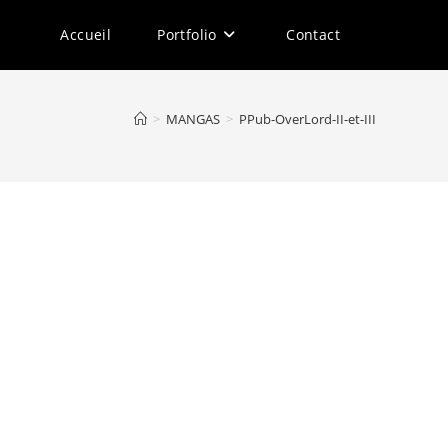
Accueil
Portfolio
Contact
>
MANGAS
>
PPub-OverLord-II-et-III