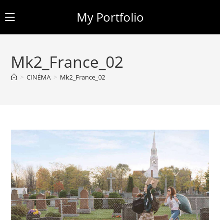
My Portfolio
Skip
to
Mk2_France_02
content
>
CINÉMA
>
Mk2_France_02