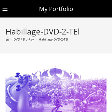
My Portfolio
Skip
to
Habillage-DVD-2-TEl
content
>
DVD / Blu-Ray
>
Habillage-DVD-2-TEl