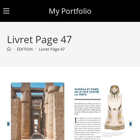
My Portfolio
Skip
to
Livret Page 47
content
>
ÉDITION
>
Livret Page 47