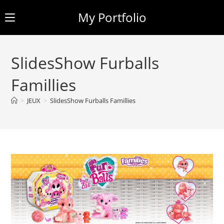
My Portfolio
Skip
to
SlidesShow Furballs
content
Famillies
>
JEUX
>
SlidesShow Furballs Famillies