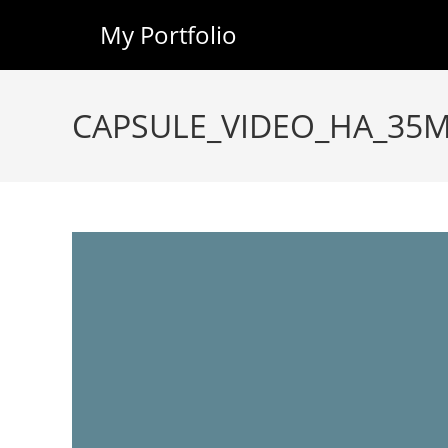
My Portfolio
Skip
to
CAPSULE_VIDEO_HA_35M
content
Lecteur
vidéo